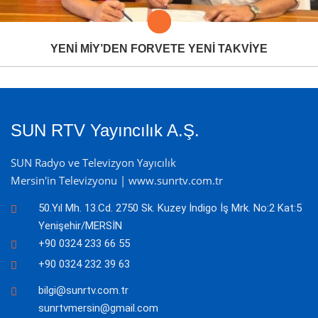
YENİ MİY’DEN FORVETE YENİ TAKVİYE
SUN RTV Yayıncılık A.Ş.
SUN Radyo ve Televizyon Yayıcılık
Mersin'in Televizyonu | www.sunrtv.com.tr
50.Yıl Mh. 13.Cd. 2750 Sk. Kuzey İndigo İş Mrk. No:2 Kat:5
Yenişehir/MERSİN
+90 0324 233 66 55
+90 0324 232 39 63
bilgi@sunrtv.com.tr
sunrtvmersin@gmail.com