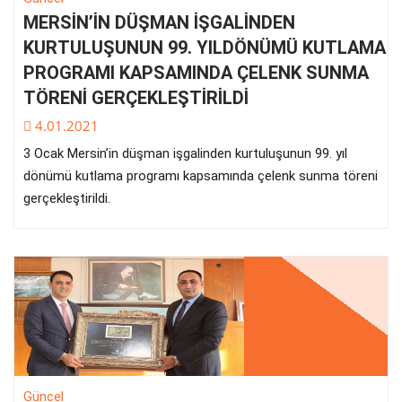
MERSİN’İN DÜŞMAN İŞGALİNDEN
KURTULUŞUNUN 99. YILDÖNÜMÜ KUTLAMA
PROGRAMI KAPSAMINDA ÇELENK SUNMA
TÖRENİ GERÇEKLEŞTİRİLDİ
4.01.2021
3 Ocak Mersin’in düşman işgalinden kurtuluşunun 99. yıl
dönümü kutlama programı kapsamında çelenk sunma töreni
gerçekleştirildi.
Güncel