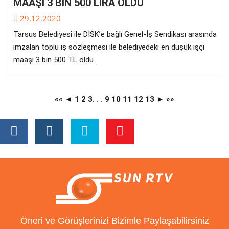
MAAŞI 3 BİN 500 LİRA OLDU
29.12.2020
Tarsus Belediyesi ile DİSK’e bağlı Genel-İş Sendikası arasında
imzalan toplu iş sözleşmesi ile belediyedeki en düşük işçi
maaşı 3 bin 500 TL oldu.
««
◄
1
2
3
. . .
9
10
11
12
13
►
»»
Öneri ve Görüşlerinizi Bizimle Paylaşabilirsiniz