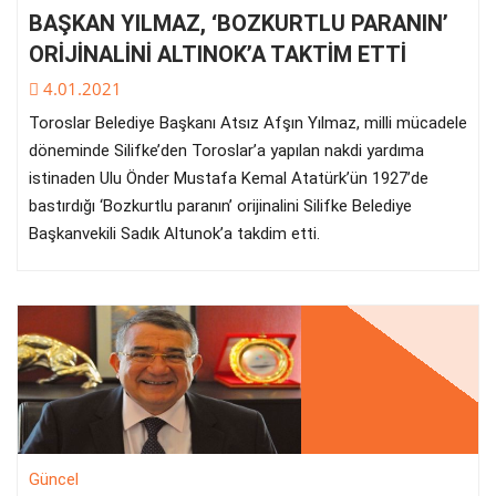
BAŞKAN YILMAZ, ‘BOZKURTLU PARANIN’
ORİJİNALİNİ ALTINOK’A TAKTİM ETTİ
4.01.2021
Toroslar Belediye Başkanı Atsız Afşın Yılmaz, milli mücadele
döneminde Silifke’den Toroslar’a yapılan nakdi yardıma
istinaden Ulu Önder Mustafa Kemal Atatürk’ün 1927’de
bastırdığı ‘Bozkurtlu paranın’ orijinalini Silifke Belediye
Başkanvekili Sadık Altunok’a takdim etti.
Güncel