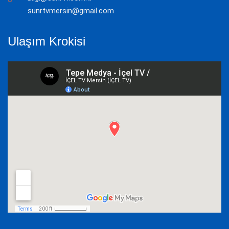
sunrtvmersin@gmail.com
Ulaşım Krokisi