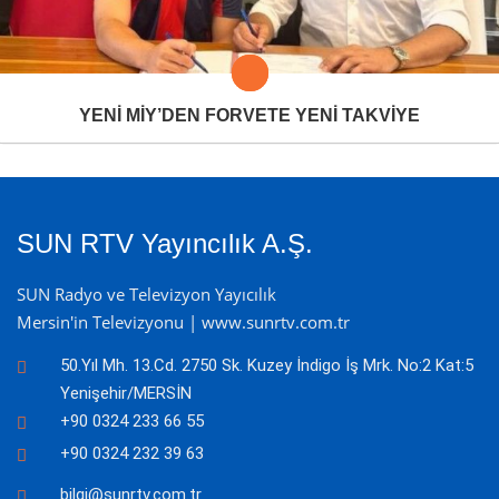
YENİ MİY’DEN FORVETE YENİ TAKVİYE
SUN RTV Yayıncılık A.Ş.
SUN Radyo ve Televizyon Yayıcılık
Mersin'in Televizyonu | www.sunrtv.com.tr
50.Yıl Mh. 13.Cd. 2750 Sk. Kuzey İndigo İş Mrk. No:2 Kat:5
Yenişehir/MERSİN
+90 0324 233 66 55
+90 0324 232 39 63
bilgi@sunrtv.com.tr