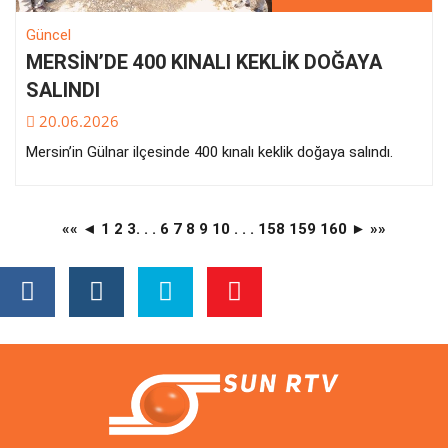
Güncel
MERSİN’DE 400 KINALI KEKLİK DOĞAYA
SALINDI
20.06.2026
Mersin’in Gülnar ilçesinde 400 kınalı keklik doğaya salındı.
««
◄
1
2
3
. . .
6
7
8
9
10
. . .
158
159
160
►
»»