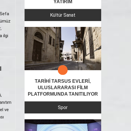
YATIRIM
 Sefa
Kültür Sanat
ünümüz
,
 ilgi
I
TARİHİ TARSUS EVLERİ,
ULUSLARARASI FİLM
PLATFORMUNDA TANITILIYOR
,
anıtım
Spor
el ve
sı