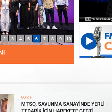
2
3
4
5
6
7
8
9
10
ANDIRAN BAŞARI
MESK
ALTYA
Güncel
MTSO, SAVUNMA SANAYİNDE YERLİ
TEDARİK İÇİN HAREKETE GEÇTİ