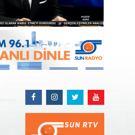
İ’DEN 4 MERKEZ İLÇENİN YAĞMUR S
PISINA YATIRIM