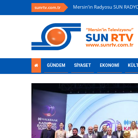
O FM 96.1
Mersin'in Televizy
sunrtv.com.tr
GÜNDEM
SİYASET
EKONOMİ
KÜL