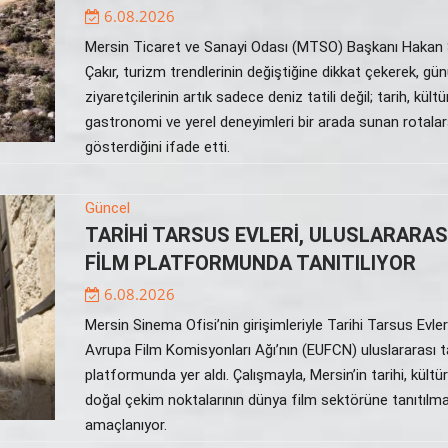
6.08.2026
Mersin Ticaret ve Sanayi Odası (MTSO) Başkanı Hakan
Çakır, turizm trendlerinin değiştiğine dikkat çekerek, g
ziyaretçilerinin artık sadece deniz tatili değil; tarih, kültür
gastronomi ve yerel deneyimleri bir arada sunan rotalara
gösterdiğini ifade etti.
Güncel
TARİHİ TARSUS EVLERİ, ULUSLARARAS
FİLM PLATFORMUNDA TANITILIYOR
6.08.2026
Mersin Sinema Ofisi’nin girişimleriyle Tarihi Tarsus Evleri
Avrupa Film Komisyonları Ağı’nın (EUFCN) uluslararası t
platformunda yer aldı. Çalışmayla, Mersin’in tarihi, kültür
doğal çekim noktalarının dünya film sektörüne tanıtılma
amaçlanıyor.