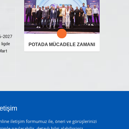
26-2027
 ligde
POTADA MÜCADELE ZAMANI
Mart
letişim
line iletişim formumuz ile, öneri ve görüşlerinizi
zimle paylaşabilir, detaylı bilgi alabilirsiniz.