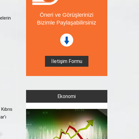
Öneri ve Görüşlerinizi
elerin
Bizimle Paylaşabilirsiniz
İletişim Formu
Ekonomi
 Kıbrıs
r’ı