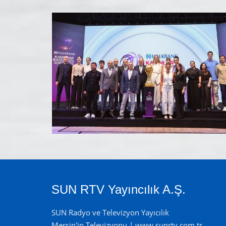
SUN RTV Yayıncılık A.Ş.
SUN Radyo ve Televizyon Yayıcılık
Mersin'in Televizyonu | www.sunrtv.com.tr