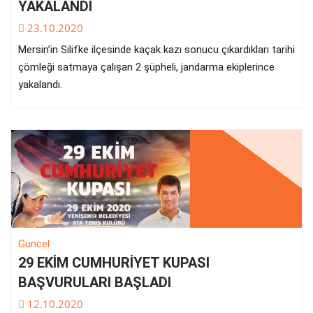
YAKALANDI
23.10.2020
Mersin’in Silifke ilçesinde kaçak kazı sonucu çıkardıkları tarihi
çömleği satmaya çalışan 2 şüpheli, jandarma ekiplerince
yakalandı.
Güncel
29 EKİM CUMHURİYET KUPASI
BAŞVURULARI BAŞLADI
12.10.2020