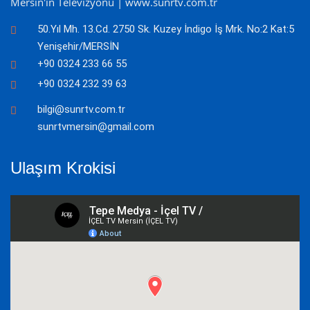
Mersin'in Televizyonu | www.sunrtv.com.tr
50.Yıl Mh. 13.Cd. 2750 Sk. Kuzey İndigo İş Mrk. No:2 Kat:5
Yenişehir/MERSİN
+90 0324 233 66 55
+90 0324 232 39 63
bilgi@sunrtv.com.tr
sunrtvmersin@gmail.com
Ulaşım Krokisi