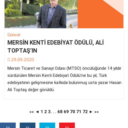
Güncel
MERSİN KENTİ EDEBİYAT ÖDÜLÜ, ALİ
TOPTAŞ’IN
29.09.2020
Mersin Ticaret ve Sanayi Odası (MTSO) öncülüğünde 14 yıldır
sürdürülen Mersin Kenti Edebiyat Ödülü’ne bu yıl, Türk
edebiyatının gelişmesine katkıda bulunmuş usta yazar Hasan
Ali Toptaş değer görüldü.
««
◄
1
2
3
. . .
68
69
70
71
72
►
»»