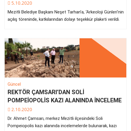
5.10.2020
Mezitli Belediye Başkanı Neşet Tarhan’a, ‘Arkeoloji Günleri’nin
açılış töreninde, katkılarından dolayı teşekkür plaketi verildi.
Güncel
REKTÖR ÇAMSARI’DAN SOLİ
POMPEİOPOLİS KAZI ALANINDA İNCELEME
2.10.2020
Dr. Ahmet Çamsarı, merkez Mezitli ilçesindeki Soli
Pompeiopolis kazı alanında incelemelerde bulunarak, kazı