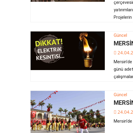
çerçevesin
yatırımlar
Projelerin
Güncel
MERSİN
24.04.
Mersin’de 
günü adet
çalışmala
Güncel
MERSİ
24.04.
Mersin’de