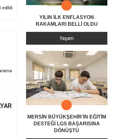
edildi.
YILIN İLK ENFLASYON
RAKAMLARI BELLİ OLDU
Yaşam
 arama
LYAR
MERSİN BÜYÜKŞEHİR’İN EĞİTİM
DESTEĞİ LGS BAŞARISINA
DÖNÜŞTÜ