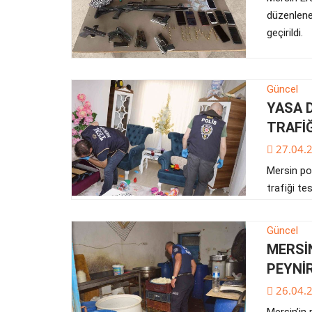
düzenlene
geçirildi.
Güncel
YASA 
TRAFİĞ
27.04.
Mersin pol
trafiği te
Güncel
MERSİ
PEYNİR
26.04.
Mersin’in 