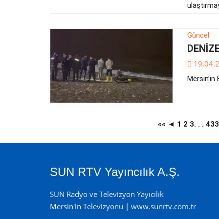
ulaştırma
Güncel
DENİZ
19.04.
Mersin’in 
««
◄
1
2
3
. . .
43
SUN RTV Yayıncılık A.Ş.
SUN Radyo ve Televizyon Yayıcılık
Mersin'in Televizyonu | www.sunrtv.com.tr