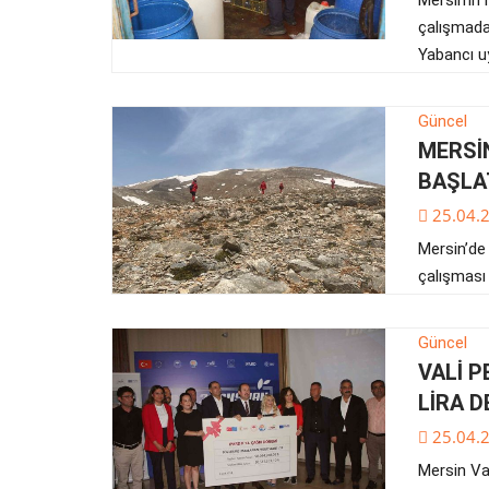
çalışmada,
Yabancı uy
Güncel
MERSİN
BAŞLA
25.04.
Mersin’de 
çalışması 
Güncel
VALİ P
LİRA 
25.04.
Mersin Va