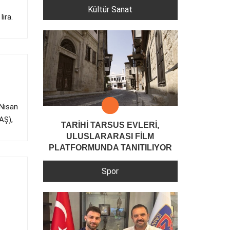
Kültür Sanat
ira.
 Nisan
AŞ),
TARİHİ TARSUS EVLERİ,
ULUSLARARASI FİLM
PLATFORMUNDA TANITILIYOR
Spor