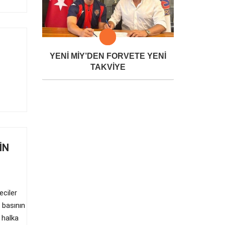
YENİ MİY’DEN FORVETE YENİ
TAKVİYE
İN
eciler
 basının
 halka