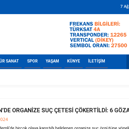
Mersin'in Radyosu
7 A
ÜR SANAT
SPOR
YAŞAM
KÜNYE
İLETİŞİM
’DE ORGANİZE SUÇ ÇETESİ ÇÖKERTİLDİ: 6 GÖZA
2024
emli’de birçok olaya karıştığı belirlenen organize suç örgütüne yönel