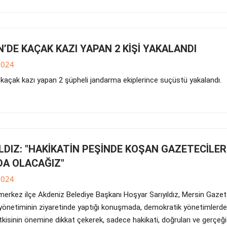
’DE KAÇAK KAZI YAPAN 2 KİŞİ YAKALANDI
2024
 kaçak kazı yapan 2 şüpheli jandarma ekiplerince suçüstü yakalandı.
LDIZ: "HAKİKATİN PEŞİNDE KOŞAN GAZETECİLER
DA OLACAĞIZ"
2024
 merkez ilçe Akdeniz Belediye Başkanı Hoşyar Sarıyıldız, Mersin Gazet
yönetiminin ziyaretinde yaptığı konuşmada, demokratik yönetimlerde
kisinin önemine dikkat çekerek, sadece hakikati, doğruları ve gerçeği