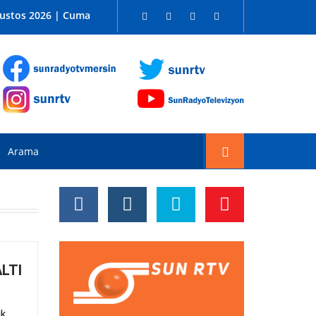
 SUN RADYO FM 96.1
ğustos 2026 | Cuma
LTI
ik