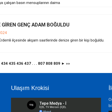
ya çalışan basın mensuplarının daima
E GİREN GENÇ ADAM BOĞULDU
2024
Erdemli ilçesinde akşam saatlerinde denize giren bir kişi boğuldu.
3
434
435
436
437
. . .
807
808
809
►
»»
Ulaşım Krokisi
İ
On
bi