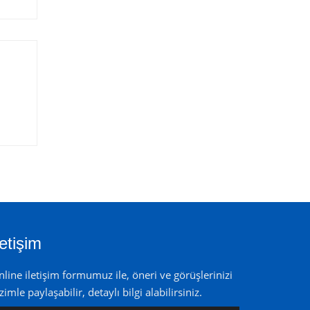
letişim
line iletişim formumuz ile, öneri ve görüşlerinizi
zimle paylaşabilir, detaylı bilgi alabilirsiniz.