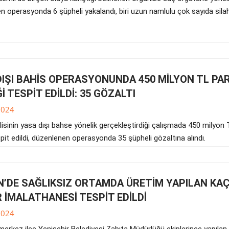
n operasyonda 6 şüpheli yakalandı, biri uzun namlulu çok sayıda silah
DIŞI BAHİS OPERASYONUNDA 450 MİLYON TL PA
İ TESPİT EDİLDİ: 35 GÖZALTI
2024
isinin yasa dışı bahse yönelik gerçekleştirdiği çalışmada 450 milyon
spit edildi, düzenlenen operasyonda 35 şüpheli gözaltına alındı.
N’DE SAĞLIKSIZ ORTAMDA ÜRETİM YAPILAN KA
 İMALATHANESİ TESPİT EDİLDİ
2024
merkez ilçe Yenişehir Belediyesi Zabıta Müdürlüğü ekiplerince yapılan