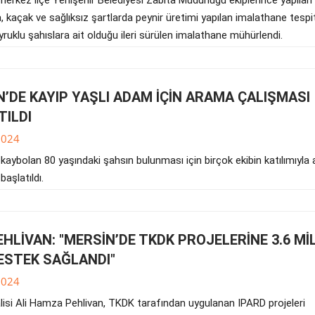
 kaçak ve sağlıksız şartlarda peynir üretimi yapılan imalathane tespit 
ruklu şahıslara ait olduğu ileri sürülen imalathane mühürlendi.
’DE KAYIP YAŞLI ADAM İÇİN ARAMA ÇALIŞMASI
TILDI
2024
kaybolan 80 yaşındaki şahsın bulunması için birçok ekibin katılımıyla
başlatıldı.
EHLİVAN: "MERSİN’DE TKDK PROJELERİNE 3.6 Mİ
DESTEK SAĞLANDI"
2024
lisi Ali Hamza Pehlivan, TKDK tarafından uygulanan IPARD projeleri