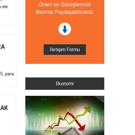
Öneri ve Görüşlerinizi
 ele
Bizimle Paylaşabilirsiniz
RA
İletişim Formu
 TL para
Ekonomi
ÇAK