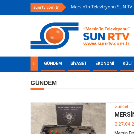
Mersin'in Televizyonu SUN TV
sunrtv.com.tr
GÜNDEM
SİYASET
EKONOMİ
KÜLT
GÜNDEM
Güncel
MERSİN
27.04.
Mersin Erd