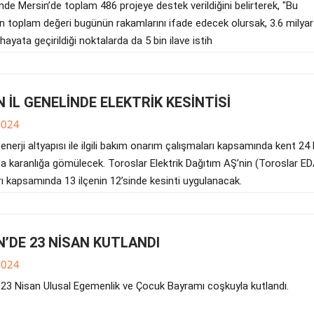
de Mersin’de toplam 486 projeye destek verildiğini belirterek, "Bu
ın toplam değeri bugünün rakamlarını ifade edecek olursak, 3.6 milyar l
 hayata geçirildiği noktalarda da 5 bin ilave istih
 İL GENELİNDE ELEKTRİK KESİNTİSİ
2024
enerji altyapısı ile ilgili bakım onarım çalışmaları kapsamında kent 24
a karanlığa gömülecek. Toroslar Elektrik Dağıtım AŞ’nin (Toroslar ED
rı kapsamında 13 ilçenin 12’sinde kesinti uygulanacak.
N’DE 23 NİSAN KUTLANDI
2024
 23 Nisan Ulusal Egemenlik ve Çocuk Bayramı coşkuyla kutlandı.