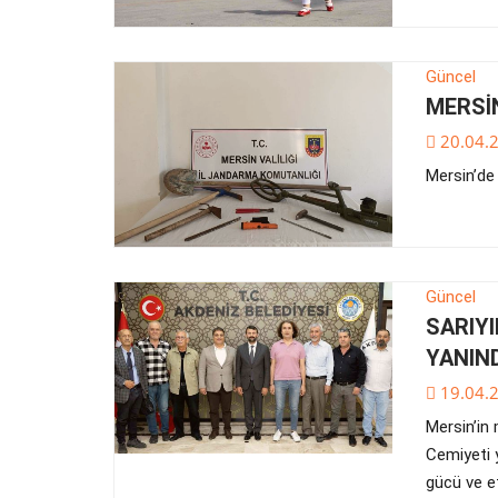
Güncel
MERSİN
20.04.
Mersin’de
Güncel
SARIYI
YANIN
19.04.
Mersin’in
Cemiyeti 
gücü ve et