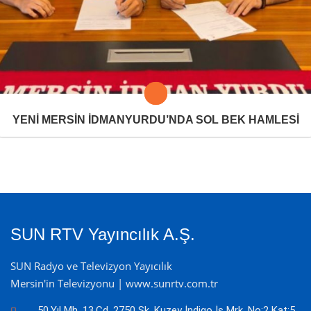
YENİ MERSİN İDMANYURDU’NDA SOL BEK HAMLESİ
SUN RTV Yayıncılık A.Ş.
SUN Radyo ve Televizyon Yayıcılık
Mersin'in Televizyonu | www.sunrtv.com.tr
50.Yıl Mh. 13.Cd. 2750 Sk. Kuzey İndigo İş Mrk. No:2 Kat:5