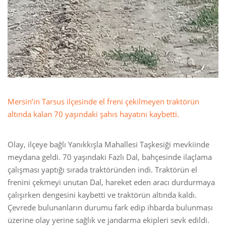
Mersin’in Tarsus ilçesinde el freni çekilmeyen traktörün
altında kalan 70 yaşındaki şahıs hayatını kaybetti.
Olay, ilçeye bağlı Yanıkkışla Mahallesi Taşkesiği mevkiinde
meydana geldi. 70 yaşındaki Fazlı Dal, bahçesinde ilaçlama
çalışması yaptığı sırada traktöründen indi. Traktörün el
frenini çekmeyi unutan Dal, hareket eden aracı durdurmaya
çalışırken dengesini kaybetti ve traktörün altında kaldı.
Çevrede bulunanların durumu fark edip ihbarda bulunması
üzerine olay yerine sağlık ve jandarma ekipleri sevk edildi.