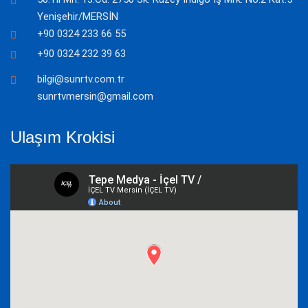
Yenişehir/MERSİN
+90 0324 233 66 55
+90 0324 232 39 63
bilgi@sunrtv.com.tr
sunrtvmersin@gmail.com
Ulaşım Krokisi