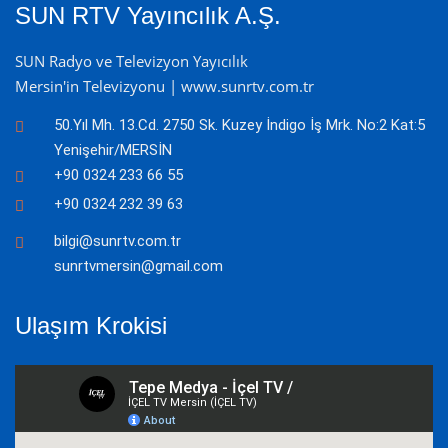
SUN RTV Yayıncılık A.Ş.
SUN Radyo ve Televizyon Yayıcılık
Mersin'in Televizyonu | www.sunrtv.com.tr
50.Yıl Mh. 13.Cd. 2750 Sk. Kuzey İndigo İş Mrk. No:2 Kat:5
Yenişehir/MERSİN
+90 0324 233 66 55
+90 0324 232 39 63
bilgi@sunrtv.com.tr
sunrtvmersin@gmail.com
Ulaşım Krokisi