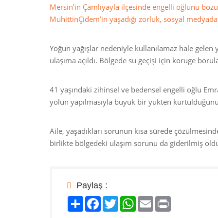
Mersin’in Çamlıyayla ilçesinde engelli oğlunu boz
MuhittinÇidem’in yaşadığı zorluk, sosyal medyada
Yoğun yağışlar nedeniyle kullanılamaz hale gelen 
ulaşıma açıldı. Bölgede su geçişi için koruge boru
41 yaşındaki zihinsel ve bedensel engelli oğlu Emr
yolun yapılmasıyla büyük bir yükten kurtulduğunu
Aile, yaşadıkları sorunun kısa sürede çözülmesind
birlikte bölgedeki ulaşım sorunu da giderilmiş old
Paylaş :
Paylaş
Facebook
Twitter
WhatsApp
Email
Print