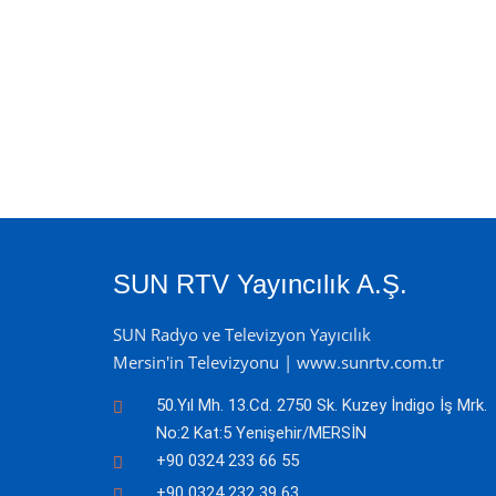
SUN RTV Yayıncılık A.Ş.
SUN Radyo ve Televizyon Yayıcılık
Mersin'in Televizyonu | www.sunrtv.com.tr
50.Yıl Mh. 13.Cd. 2750 Sk. Kuzey İndigo İş Mrk.
No:2 Kat:5 Yenişehir/MERSİN
+90 0324 233 66 55
+90 0324 232 39 63