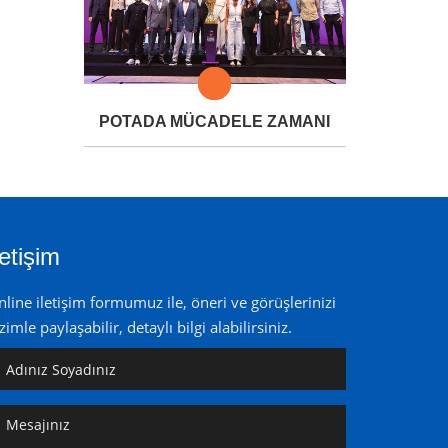
POTADA MÜCADELE ZAMANI
letişim
line iletişim formumuz ile, öneri ve görüşlerinizi
zimle paylaşabilir, detaylı bilgi alabilirsiniz.