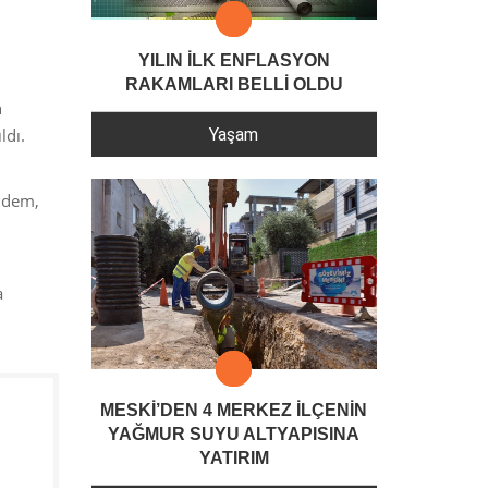
YILIN İLK ENFLASYON
RAKAMLARI BELLİ OLDU
n
Yaşam
ldı.
Çidem,
a
MESKİ’DEN 4 MERKEZ İLÇENİN
YAĞMUR SUYU ALTYAPISINA
YATIRIM