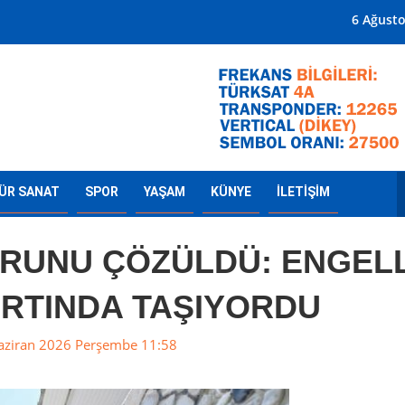
Mersin'in Radyosu
6 Ağust
ÜR SANAT
SPOR
YAŞAM
KÜNYE
İLETİŞİM
RUNU ÇÖZÜLDÜ: ENGELL
IRTINDA TAŞIYORDU
aziran 2026 Perşembe 11:58