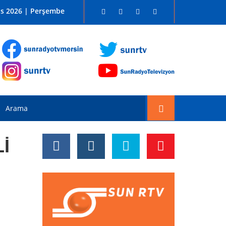
 SUN RADYO FM 96.1
os 2026 | Perşembe
İ