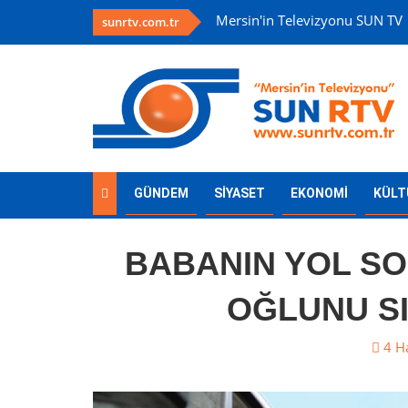
Mersin'in Televizyonu SUN TV
sunrtv.com.tr
GÜNDEM
SİYASET
EKONOMİ
KÜLT
BABANIN YOL SO
OĞLUNU S
4 H