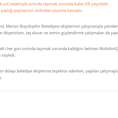
uk yol nedeniyle sırtında taşımak zorunda kalan 68 yaşındaki
 yaptığı paylaşımın ardından çözüme kavuştu.
yol, Mersin Büyükşehir Belediyesi ekiplerinin çalışmasıyla yenide
lar döşenirken, taş duvar ve zemin güçlendirme çalışmaları da yapı
ah’ı her gün sırtında taşımak zorunda kaldığını belirten Muhittin
 söyledi.
en dolayı belediye ekiplerine teşekkür ederken, yapılan çalışmayl
u.