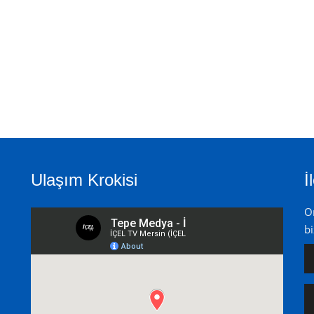
Ulaşım Krokisi
İ
On
bi