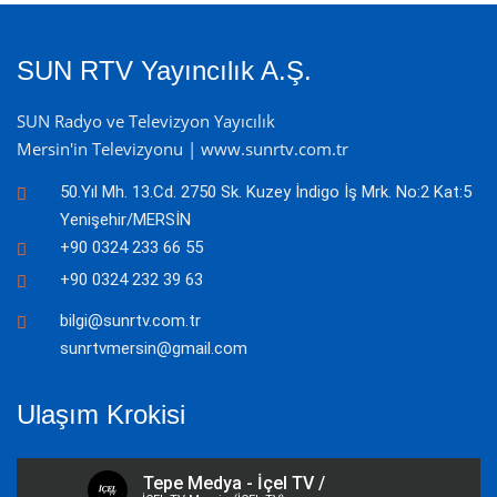
SUN RTV Yayıncılık A.Ş.
SUN Radyo ve Televizyon Yayıcılık
Mersin'in Televizyonu | www.sunrtv.com.tr
50.Yıl Mh. 13.Cd. 2750 Sk. Kuzey İndigo İş Mrk. No:2 Kat:5
Yenişehir/MERSİN
+90 0324 233 66 55
+90 0324 232 39 63
bilgi@sunrtv.com.tr
sunrtvmersin@gmail.com
Ulaşım Krokisi