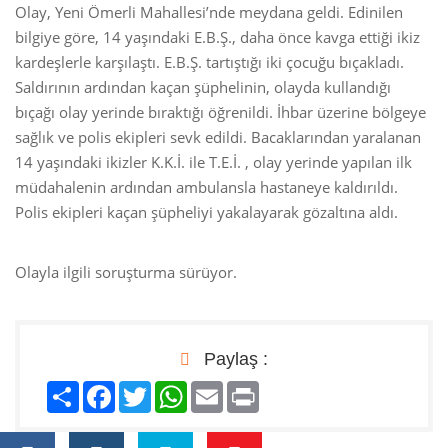
Olay, Yeni Ömerli Mahallesi’nde meydana geldi. Edinilen
bilgiye göre, 14 yaşındaki E.B.Ş., daha önce kavga ettiği ikiz
kardeşlerle karşılaştı. E.B.Ş. tartıştığı iki çocuğu bıçakladı.
Saldırının ardından kaçan şüphelinin, olayda kullandığı
bıçağı olay yerinde bıraktığı öğrenildi. İhbar üzerine bölgeye
sağlık ve polis ekipleri sevk edildi. Bacaklarından yaralanan
14 yaşındaki ikizler K.K.İ. ile T.E.İ. , olay yerinde yapılan ilk
müdahalenin ardından ambulansla hastaneye kaldırıldı.
Polis ekipleri kaçan şüpheliyi yakalayarak gözaltına aldı.
Olayla ilgili soruşturma sürüyor.
Paylaş :
Paylaş
Facebook
Twitter
WhatsApp
Email
Print