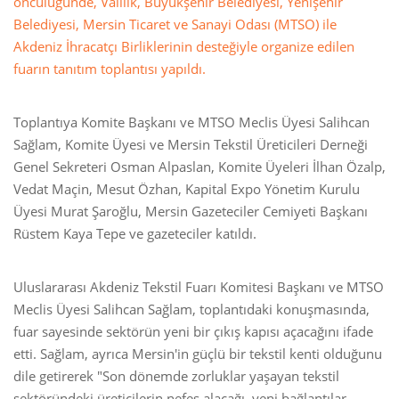
öncülüğünde, Valilik, Büyükşehir Belediyesi, Yenişehir
Belediyesi, Mersin Ticaret ve Sanayi Odası (MTSO) ile
Akdeniz İhracatçı Birliklerinin desteğiyle organize edilen
fuarın tanıtım toplantısı yapıldı.
Toplantıya Komite Başkanı ve MTSO Meclis Üyesi Salihcan
Sağlam, Komite Üyesi ve Mersin Tekstil Üreticileri Derneği
Genel Sekreteri Osman Alpaslan, Komite Üyeleri İlhan Özalp,
Vedat Maçin, Mesut Özhan, Kapital Expo Yönetim Kurulu
Üyesi Murat Şaroğlu, Mersin Gazeteciler Cemiyeti Başkanı
Rüstem Kaya Tepe ve gazeteciler katıldı.
Uluslararası Akdeniz Tekstil Fuarı Komitesi Başkanı ve MTSO
Meclis Üyesi Salihcan Sağlam, toplantıdaki konuşmasında,
fuar sayesinde sektörün yeni bir çıkış kapısı açacağını ifade
etti. Sağlam, ayrıca Mersin'in güçlü bir tekstil kenti olduğunu
dile getirerek "Son dönemde zorluklar yaşayan tekstil
sektöründeki üreticilerin nefes alacağı, yeni bağlantılar