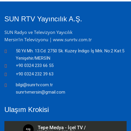
SUN RTV Yayıncılık A.Ş.
SUN Radyo ve Televizyon Yayıcılık
Mersin'in Televizyonu | www.sunrtv.com.tr
50.Yıl Mh. 13.Cd. 2750 Sk. Kuzey İndigo İş Mrk. No:2 Kat:5
Yenişehir/MERSİN
+90 0324 233 66 55
+90 0324 232 39 63
bilgi@sunrtv.com.tr
sunrtvmersin@gmail.com
Ulaşım Krokisi