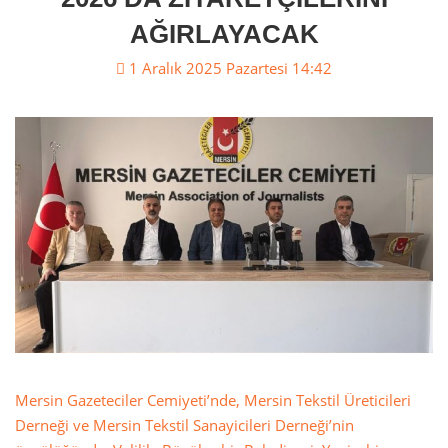
AĞIRLAYACAK
1 Aralık 2025 Pazartesi 14:42
Mersin Gazeteciler Cemiyeti’nde, Mersin Tekstil Üreticileri
Derneği ve Mersin Tekstil Sanayicileri Derneği’nin