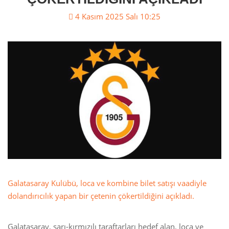
4 Kasım 2025 Salı 10:25
Galatasaray Kulübü, loca ve kombine bilet satışı vaadiyle
dolandırıcılık yapan bir çetenin çökertildiğini açıkladı.
Galatasaray, sarı-kırmızılı taraftarları hedef alan, loca ve