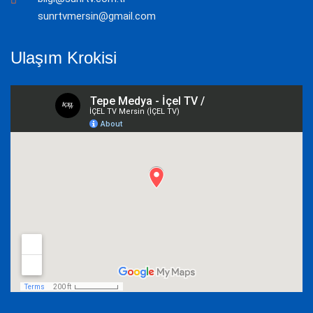
sunrtvmersin@gmail.com
Ulaşım Krokisi